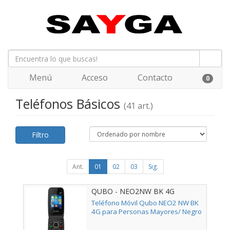
Menú
Acceso
Contacto
0
Teléfonos Básicos
(41 art.)
Filtro
Ant.
01
02
03
Sig.
QUBO - NEO2NW BK 4G
Teléfono Móvil Qubo NEO2 NW BK
4G para Personas Mayores/ Negro