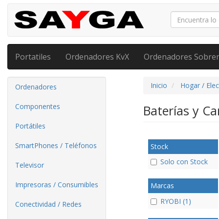
Portatiles
Ordenadores KvX
Ordenadores Sobre
Inicio
Hogar / Ele
Ordenadores
Componentes
Baterías y C
Portátiles
SmartPhones / Teléfonos
Stock
Solo con Stock
Televisor
Impresoras / Consumibles
Marcas
RYOBI (1)
Conectividad / Redes