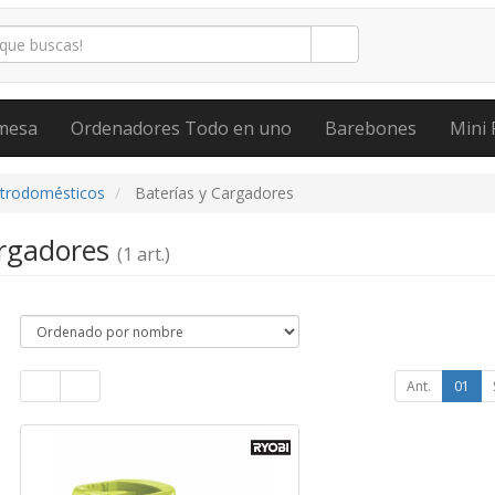
mesa
Ordenadores Todo en uno
Barebones
Mini 
ctrodomésticos
Baterías y Cargadores
argadores
(1 art.)
Ant.
01