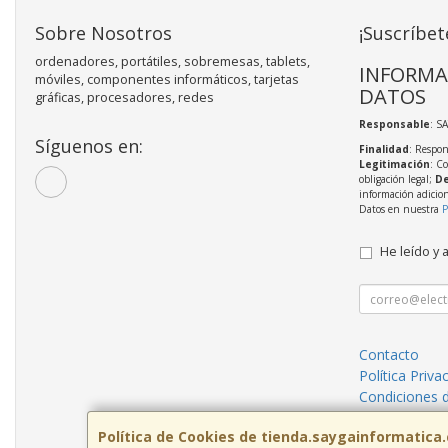
Sobre Nosotros
¡Suscríbet
ordenadores, portátiles, sobremesas, tablets,
INFORMA
móviles, componentes informáticos, tarjetas
DATOS
gráficas, procesadores, redes
Responsable
: S
Síguenos en:
Finalidad
: Respon
Legitimación
: C
obligación legal;
De
información adicio
Datos en nuestra
P
He leído y 
Contacto
Política Priva
Condiciones 
¿Quienes So
Política de Cookies de tienda.saygainformatica