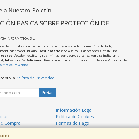
e a Nuestro Boletín!
CIÓN BÁSICA SOBRE PROTECCIÓN DE
AYGA INFORMATICA, S.L.
der las consultas planteadas por el usuario y enviarle la información solicitada;
onsentimiento del usuario;
Destinatarios
: Solo se realizan cesiones si existe una
rechos
: Acceder, rectificar y suprimir, así como otros derechos, como se indica en la
nal;
Información Adicional
: Puede consultar la información completa de Protección de
olítica de Privacidad
.
acepto la
Política de Privacidad
.
Enviar
Información Legal
cidad
Política de Cookies
de Compra
Formas de Pago
mos?
.com