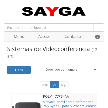
Menú
Acceso
Contacto
0
Sistemas de Videoconferencia
(12
art.)
Filtro
Ant.
01
Sig.
POLY - 77P34AA
Altavoz Portátil para Conferencias
Poly Sync 10 para Microsoft Teams/