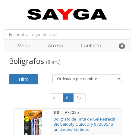
Menú
Acceso
Contacto
0
Bolígrafos
(8 art.)
Filtro
Ant.
01
Sig.
BIC - 972035
Bolígrafo de Tinta de Gel Retráctil
Bic Gelocity Quick Dry 972035/ 3
unidades/ Surtidos