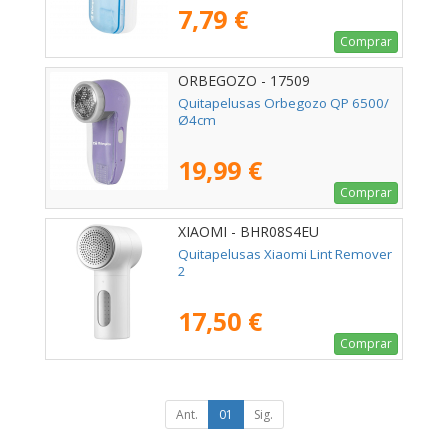
7,79 €
Comprar
ORBEGOZO - 17509
Quitapelusas Orbegozo QP 6500/
Ø4cm
19,99 €
Comprar
XIAOMI - BHR08S4EU
Quitapelusas Xiaomi Lint Remover
2
17,50 €
Comprar
Ant.
01
Sig.