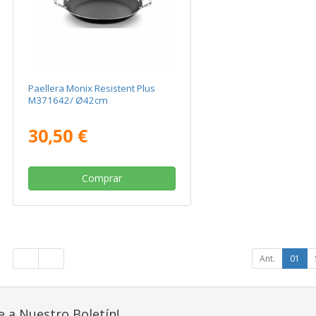
Paellera Monix Resistent Plus
M371642/ Ø42cm
30,50 €
Comprar
Ant.
01
e a Nuestro Boletín!