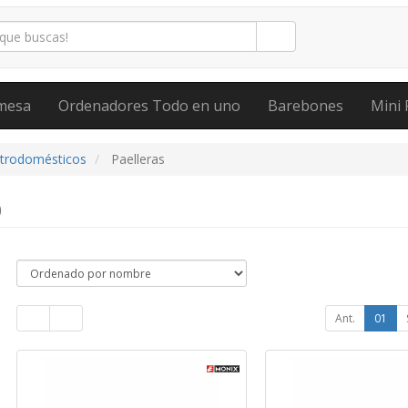
mesa
Ordenadores Todo en uno
Barebones
Mini 
ctrodomésticos
Paelleras
)
Ant.
01