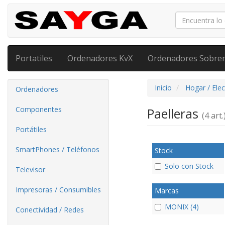
Portatiles
Ordenadores KvX
Ordenadores Sobre
Inicio
Hogar / Ele
Ordenadores
Componentes
Paelleras
(4 art.
Portátiles
SmartPhones / Teléfonos
Stock
Solo con Stock
Televisor
Impresoras / Consumibles
Marcas
MONIX (4)
Conectividad / Redes