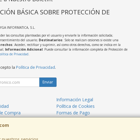
CIÓN BÁSICA SOBRE PROTECCIÓN DE
AYGA INFORMATICA, S.L.
der las consultas planteadas por el usuario y enviarle la información solicitada;
onsentimiento del usuario;
Destinatarios
: Solo se realizan cesiones si existe una
rechos
: Acceder, rectificar y suprimir, así como otros derechos, como se indica en la
nal;
Información Adicional
: Puede consultar la información completa de Protección de
olítica de Privacidad
.
acepto la
Política de Privacidad
.
Enviar
Información Legal
cidad
Política de Cookies
de Compra
Formas de Pago
mos?
.com
 nuestros servicios.