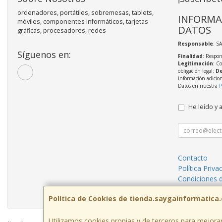
ordenadores, portátiles, sobremesas, tablets,
INFORMA
móviles, componentes informáticos, tarjetas
DATOS
gráficas, procesadores, redes
Responsable
: S
Síguenos en:
Finalidad
: Respon
Legitimación
: C
obligación legal;
De
información adicio
Datos en nuestra
P
He leído y 
Contacto
Política Priva
Condiciones 
¿Quienes So
Política de Cookies de tienda.saygainformatica
Utilizamos cookies propias y de terceros para mejorar