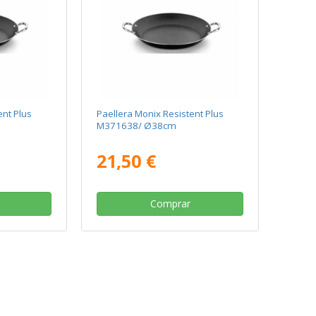
ent Plus
Paellera Monix Resistent Plus
M371638/ Ø38cm
21,50 €
Comprar