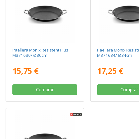
Paellera Monix Resistent Plus
Paellera Monix Resist
M371630/ Ø30cm
M371634/ Ø34cm
15,75 €
17,25 €
Comprar
Comprar