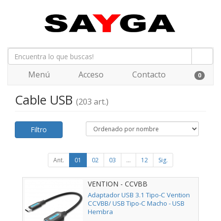
Menú
Acceso
Contacto
0
Cable USB
(203 art.)
Filtro
Ant.
01
02
03
...
12
Sig.
VENTION - CCVBB
Adaptador USB 3.1 Tipo-C Vention
CCVBB/ USB Tipo-C Macho - USB
Hembra