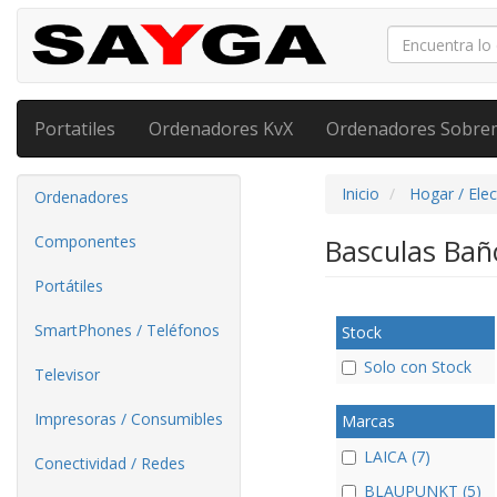
Portatiles
Ordenadores KvX
Ordenadores Sobre
Inicio
Hogar / Ele
Ordenadores
Componentes
Basculas Ba
Portátiles
SmartPhones / Teléfonos
Stock
Solo con Stock
Televisor
Impresoras / Consumibles
Marcas
LAICA (7)
Conectividad / Redes
BLAUPUNKT (5)