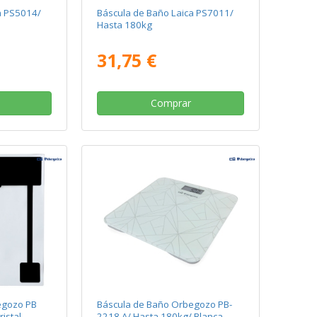
a PS5014/
Báscula de Baño Laica PS7011/
Hasta 180kg
31,75 €
Comprar
egozo PB
Báscula de Baño Orbegozo PB-
istal
2218 A/ Hasta 180kg/ Blanca