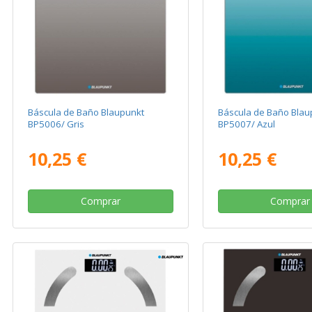
Báscula de Baño Blaupunkt
Báscula de Baño Blau
BP5006/ Gris
BP5007/ Azul
10,25 €
10,25 €
Comprar
Comprar