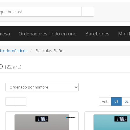
mesa
Ordenadores Todo en uno
Barebones
Mini 
ctrodomésticos
Basculas Baño
ño
(22 art.)
Ant.
01
02