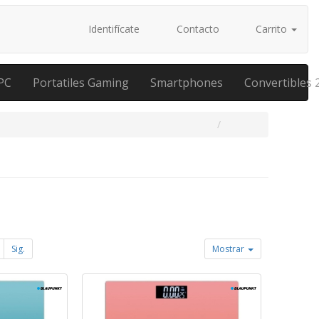
Identifícate
Contacto
Carrito
PC
Portatiles Gaming
Smartphones
Convertibles 
Sig.
Mostrar