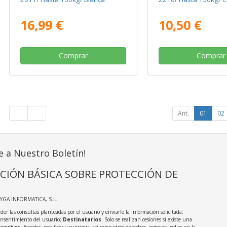
16,99 €
10,50 €
Comprar
Comprar
Ant.
01
02
e a Nuestro Boletín!
CIÓN BÁSICA SOBRE PROTECCIÓN DE
AYGA INFORMATICA, S.L.
der las consultas planteadas por el usuario y enviarle la información solicitada;
onsentimiento del usuario;
Destinatarios
: Solo se realizan cesiones si existe una