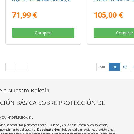
71,99 €
105,00 €
Comprar
Comprar
Ant.
01
02
e a Nuestro Boletín!
CIÓN BÁSICA SOBRE PROTECCIÓN DE
AYGA INFORMATICA, S.L.
der las consultas planteadas por el usuario y enviarle la información solicitada;
onsentimiento del usuario;
Destinatarios
: Solo se realizan cesiones si existe una