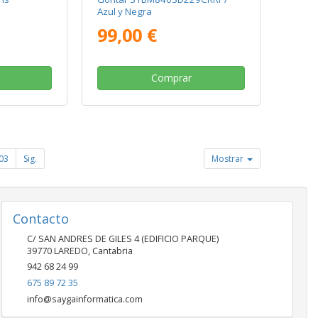
Azul y Negra
99,00 €
Comprar
03
Sig.
Mostrar
Contacto
C/ SAN ANDRES DE GILES 4 (EDIFICIO PARQUE)
39770
LAREDO
,
Cantabria
942 68 24 99
675 89 72 35
info@saygainformatica.com