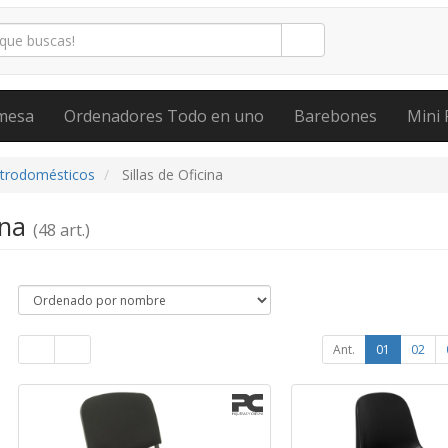
mesa
Ordenadores Todo en uno
Barebones
Mini 
ctrodomésticos
Sillas de Oficina
ina
(48 art.)
Ant.
01
02