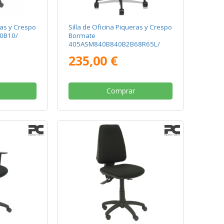
ras y Crespo
Silla de Oficina Piqueras y Crespo
40B10/
Bormate
405ASM840B840B2B68R65L/
Negro
235,00 €
Comprar