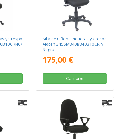
ras y Crespo
Silla de Oficina Piqueras y Crespo
40B10CRNC/
Alocén 345SM840B840B10CRP/
Negra
175,00 €
Comprar