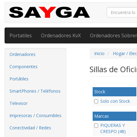
Portatiles
Ordenadores KvX
Ordenadores Sobre
Inicio
Hogar / Ele
Ordenadores
Componentes
Sillas de Ofic
Portátiles
SmartPhones / Teléfonos
Stock
Solo con Stock
Televisor
Impresoras / Consumibles
Marcas
PIQUERAS Y
Conectividad / Redes
CRESPO (48)